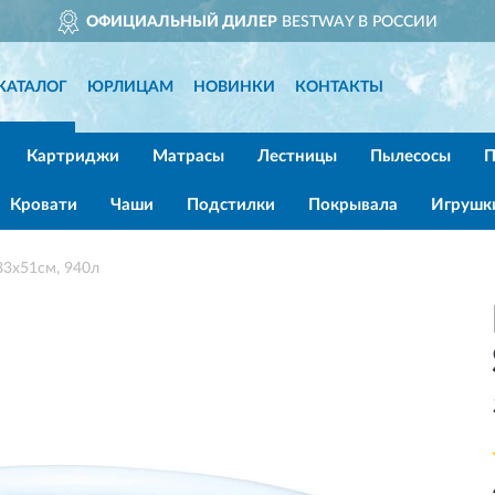
Р
BESTWAY В РОССИИ
ДОСТ
КАТАЛОГ
ЮРЛИЦАМ
НОВИНКИ
КОНТАКТЫ
Картриджи
Матрасы
Лестницы
Пылесосы
П
Кровати
Чаши
Подстилки
Покрывала
Игрушк
3х51см, 940л