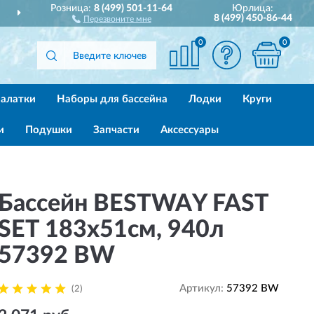
Розница:
8 (499) 501-11-64
Юрлица:
АВИМ
ПО ВСЕЙ РОССИИ
8 (499) 450-86-44
Перезвоните мне
0
0
алатки
Наборы для бассейна
Лодки
Круги
и
Подушки
Запчасти
Аксессуары
Бассейн BESTWAY FAST
SET 183х51см, 940л
57392 BW
Артикул:
57392 BW
(2)