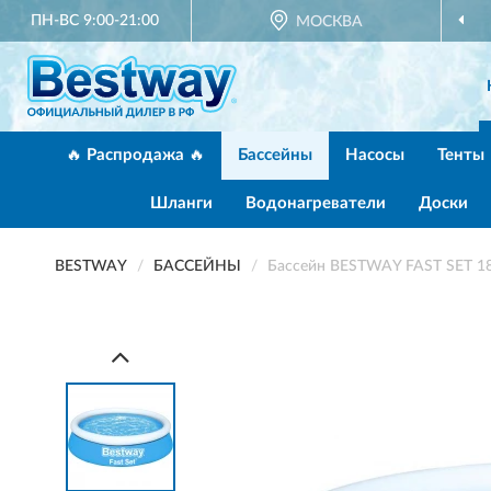
ПН-ВС 9:00-21:00
МОСКВА
ОФИЦИАЛЬНЫЙ ДИЛЕ
🔥 Распродажа 🔥
Бассейны
Насосы
Тенты
Шланги
Водонагреватели
Доски
BESTWAY
БАССЕЙНЫ
Бассейн BESTWAY FAST SET 18