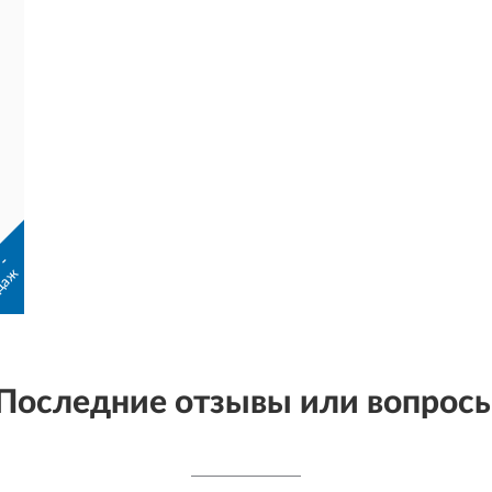
 -
даж
Последние отзывы или вопрос