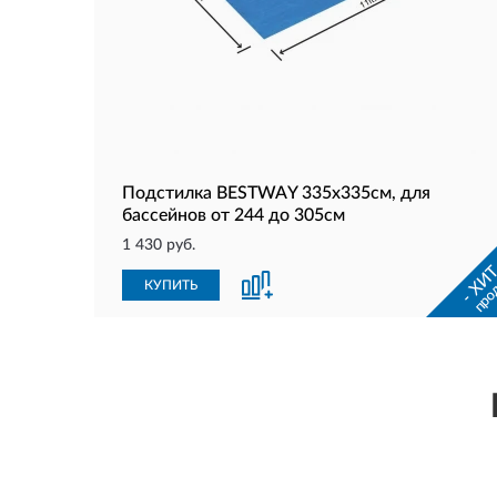
Подстилка BESTWAY 335х335см, для
бассейнов от 244 до 305см
1 430 руб.
- ХИТ
про
КУПИТЬ