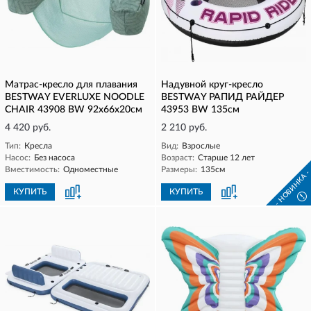
Матрас-кресло для плавания
Надувной круг-кресло
BESTWAY EVERLUXE NOODLE
BESTWAY РАПИД РАЙДЕР
CHAIR 43908 BW 92x66x20см
43953 BW 135см
4 420 руб.
2 210 руб.
Тип:
Кресла
Вид:
Взрослые
Насос:
Без насоса
Возраст:
Старше 12 лет
Вместимость:
Одноместные
Размеры:
135см
- НОВИНКА 
КУПИТЬ
КУПИТЬ
!