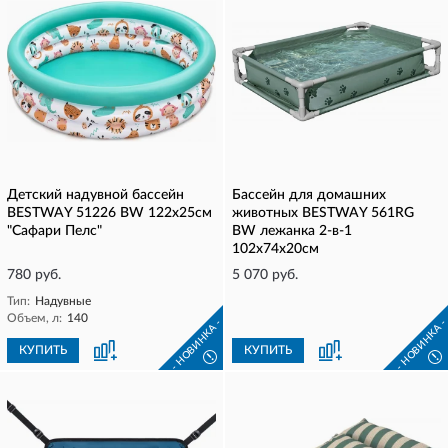
Детский надувной бассейн
Бассейн для домашних
BESTWAY 51226 BW 122х25см
животных BESTWAY 561RG
"Сафари Пелс"
BW лежанка 2-в-1
102x74x20см
780 руб.
5 070 руб.
Тип:
Надувные
Объем, л:
140
- НОВИНКА -
- НОВИНКА 
КУПИТЬ
КУПИТЬ
!
!