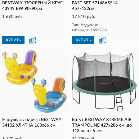
BESTWAY "ПОЛЯРНЫЙ КРУГ"
FAST SET 57148ASS14
43949 BW 90х90см
457х122см
1 690 руб.
17 810 руб.
Тип:
Надувные
Объем, л:
15532.88
КУПИТЬ
КУПИТЬ
Надувная лодочка BESTWAY
Батут BESTWAY XTREME AIR
34102 УЛИТКА 163х66 см
TRAMPOLINE 427х286 см, до
113 кг, от 6 лет