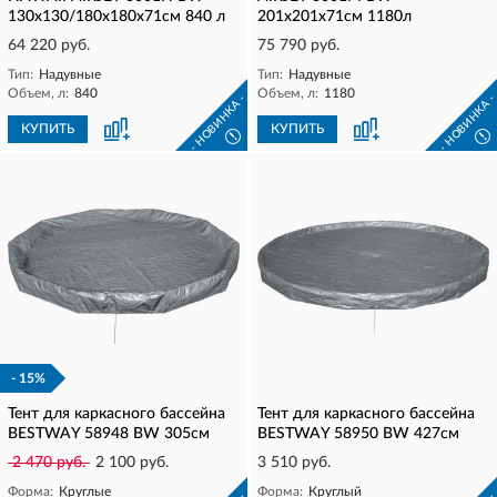
130х130/180х180х71см 840 л
201х201х71см 1180л
64 220 руб.
75 790 руб.
Тип:
Надувные
Тип:
Надувные
Объем, л:
840
Объем, л:
1180
- НОВИНКА -
- НОВИНКА 
КУПИТЬ
КУПИТЬ
!
!
- 15%
Тент для каркасного бассейна
Тент для каркасного бассейна
BESTWAY 58948 BW 305см
BESTWAY 58950 BW 427см
2 470 руб.
2 100 руб.
3 510 руб.
Форма:
Круглые
Форма:
Круглый