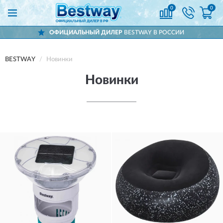
0
0
STWAY В РОССИИ
ДОСТАВИМ
ПО ВСЕЙ Р
BESTWAY
Новинки
Новинки