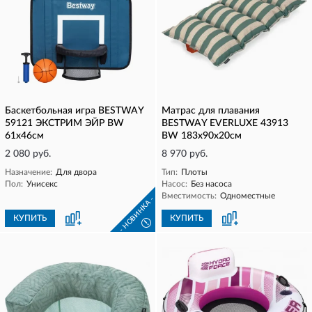
Баскетбольная игра BESTWAY
Матрас для плавания
59121 ЭКСТРИМ ЭЙР BW
BESTWAY EVERLUXE 43913
61x46см
BW 183x90x20см
2 080 руб.
8 970 руб.
Назначение:
Для двора
Тип:
Плоты
Пол:
Унисекс
Насос:
Без насоса
Вместимость:
Одноместные
- НОВИНКА -
КУПИТЬ
КУПИТЬ
!