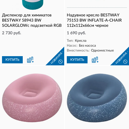
Диспенсер для химикатов
Надувное кресло BESTWAY
BESTWAY 58943 BW
75153 BW INFLATE-A-CHAIR
SOLARGLOWс подсветкой RGB
112x112x66см черное
2 730 руб.
1 690 руб.
Тип:
Кресла
Насос:
Без насоса
Вместимость:
Одноместные
- НОВИНКА -
- НОВИНКА 
КУПИТЬ
КУПИТЬ
!
!