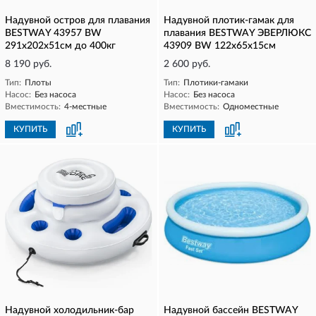
Надувной остров для плавания
Надувной плотик-гамак для
BESTWAY 43957 BW
плавания BESTWAY ЭВЕРЛЮКС
291х202х51см до 400кг
43909 BW 122x65x15см
8 190 руб.
2 600 руб.
Тип:
Плоты
Тип:
Плотики-гамаки
Насос:
Без насоса
Насос:
Без насоса
Вместимость:
4-местные
Вместимость:
Одноместные
КУПИТЬ
КУПИТЬ
Надувной холодильник-бар
Надувной бассейн BESTWAY