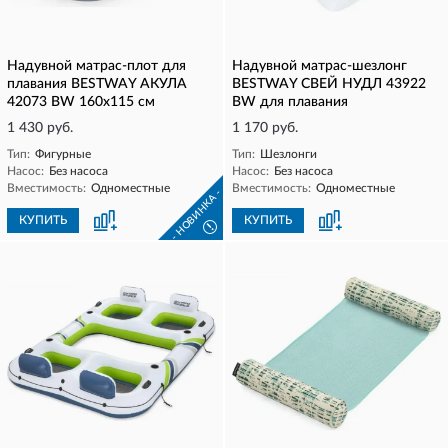
Надувной матрас-плот для
Надувной матрас-шезлонг
плавания BESTWAY АКУЛА
BESTWAY СВЕЙ НУДЛ 43922
42073 BW 160x115 см
BW для плавания
1 430 руб.
1 170 руб.
Тип:
Фигурные
Тип:
Шезлонги
Насос:
Без насоса
Насос:
Без насоса
Вместимость:
Одноместные
Вместимость:
Одноместные
- НОВИНКА -
КУПИТЬ
КУПИТЬ
!