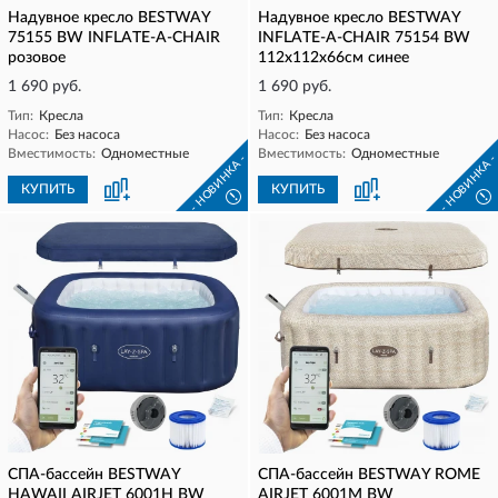
Надувное кресло BESTWAY
Надувное кресло BESTWAY
75155 BW INFLATE-A-CHAIR
INFLATE-A-CHAIR 75154 BW
розовое
112x112x66см синее
1 690 руб.
1 690 руб.
Тип:
Кресла
Тип:
Кресла
Насос:
Без насоса
Насос:
Без насоса
Вместимость:
Одноместные
Вместимость:
Одноместные
- НОВИНКА -
- НОВИНКА 
КУПИТЬ
КУПИТЬ
!
!
СПА-бассейн BESTWAY
СПА-бассейн BESTWAY ROME
HAWAII AIRJET 6001H BW
AIRJET 6001M BW