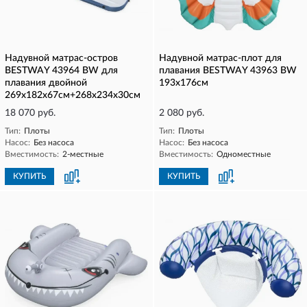
Надувной матрас-остров
Надувной матрас-плот для
BESTWAY 43964 BW для
плавания BESTWAY 43963 BW
плавания двойной
193x176см
269х182х67см+268х234х30см
18 070 руб.
2 080 руб.
Тип:
Плоты
Тип:
Плоты
Насос:
Без насоса
Насос:
Без насоса
Вместимость:
2-местные
Вместимость:
Одноместные
КУПИТЬ
КУПИТЬ