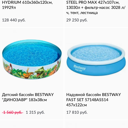
HYDRIUM 610х360х120см,
STEEL PRO MAX 427х107см,
19929л
13030л + фильтр-насос 3028 л/
ч, тент, лестница
128 440 руб.
29 250 руб.
Детский бассейн BESTWAY
Надувной бассейн BESTWAY
"ДИНОЗАВР" 183х38см
FAST SET 57148ASS14
457х122см
1 560 руб.
1 315 руб.
17 810 руб.