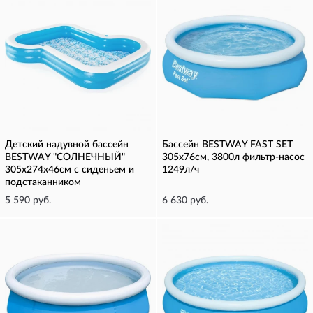
Детский надувной бассейн
Бассейн BESTWAY FAST SET
BESTWAY "СОЛНЕЧНЫЙ"
305х76см, 3800л фильтр-насос
305х274х46см с сиденьем и
1249л/ч
подстаканником
5 590 руб.
6 630 руб.