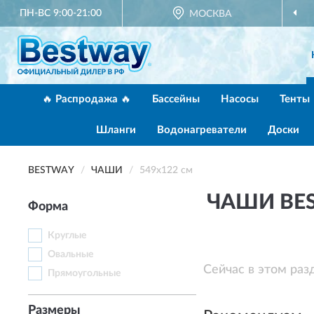
ПН-ВС 9:00-21:00
МОСКВА
🔥 Распродажа 🔥
Бассейны
Насосы
Тенты
Шланги
Водонагреватели
Доски
BESTWAY
ЧАШИ
549х122 см
ЧАШИ BES
Форма
Круглые
Овальные
Сейчас в этом раз
Прямоугольные
Размеры