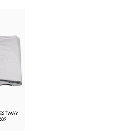
 BESTWAY
289