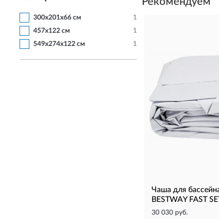
Рекомендуем
300х201х66 см
1
457х122 см
1
549х274х122 см
1
Чаша для бассейн
BESTWAY FAST SE
30 030 руб.