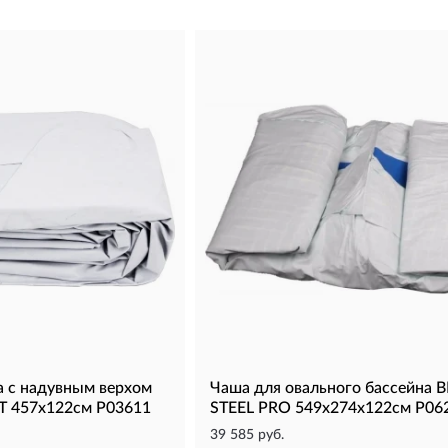
а с надувным верхом
Чаша для овального бассейна
T 457x122см P03611
STEEL PRO 549х274х122cм P06
39 585 руб.