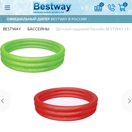
0
0
ИЛЕР
BESTWAY В РОССИИ
ДОСТАВИМ
ПО
BESTWAY
БАССЕЙНЫ
Детский надувной бассейн BESTWAY 183х3