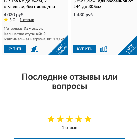
BESTWAY до 84см, 2
335х335см, для бассейнов от
ступеньки, без площадки
244 до 305см
4 030 руб.
1 430 руб.
5.0
1 отзыв
Материал:
Из металла
Количество ступеней:
2
Максимальная нагрузка, кг:
150 кг
- ХИТ -
- ХИТ -
продаж
продаж
КУПИТЬ
КУПИТЬ
Последние отзывы или
вопросы
1 отзыв