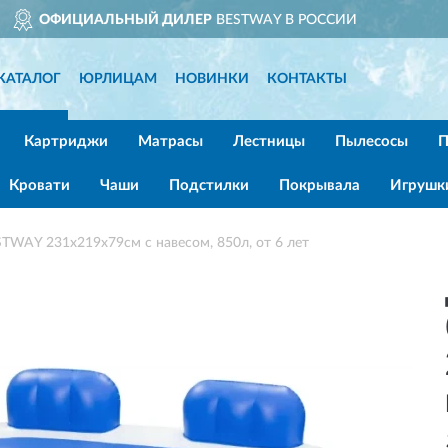
ССИИ
ДОСТАВИМ
ПО ВСЕЙ Р
КАТАЛОГ
ЮРЛИЦАМ
НОВИНКИ
КОНТАКТЫ
Картриджи
Матрасы
Лестницы
Пылесосы
П
Кровати
Чаши
Подстилки
Покрывала
Игрушк
TWAY 231х219х79см с навесом, 850л, от 6 лет