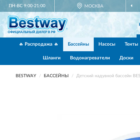
ПН-ВС 9:00-21:00
ОФИЦИАЛЬНЫЙ ДИЛЕР
МОСКВА
BESTWAY В РО
🔥 Распродажа 🔥
Бассейны
Насосы
Тенты
Шланги
Водонагреватели
Доски
BESTWAY
БАССЕЙНЫ
Детский надувной бассейн BES