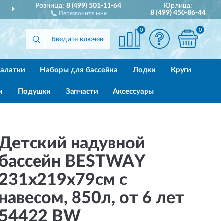
Розница:
8 (499) 501-11-64
Юрлица:
ОССИИ
ПОЛНЫЙ
АССО
8 (499) 450-86-44
Перезвоните мне
0
0
алатки
Наборы для бассейна
Лодки
Круги
и
Подушки
Запчасти
Аксессуары
Детский надувной
бассейн BESTWAY
231х219х79см с
навесом, 850л, от 6 лет
54422 BW