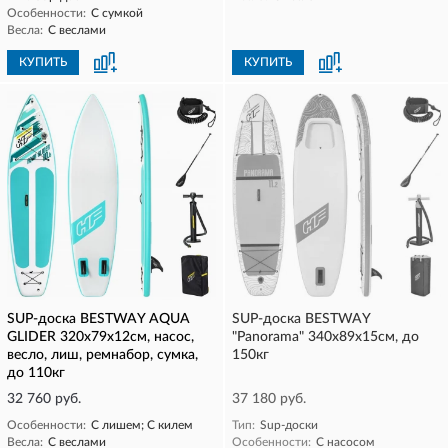
Особенности:
С сумкой
Весла:
С веслами
КУПИТЬ
КУПИТЬ
SUP-доска BESTWAY AQUA
SUP-доска BESTWAY
GLIDER 320x79x12см, насос,
"Panorama" 340х89х15см, до
весло, лиш, ремнабор, сумка,
150кг
до 110кг
32 760 руб.
37 180 руб.
Особенности:
С лишем; С килем
Тип:
Sup-доски
Весла:
С веслами
Особенности:
С насосом