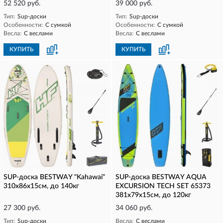
52 520 руб.
39 000 руб.
Тип:
Sup-доски
Тип:
Sup-доски
Особенности:
С сумкой
Особенности:
С сумкой
Весла:
С веслами
Весла:
С веслами
КУПИТЬ
КУПИТЬ
SUP-доска BESTWAY "Kahawai"
SUP-доска BESTWAY AQUA
310x86x15см, до 140кг
EXCURSION TECH SET 65373
381x79x15см, до 120кг
27 300 руб.
34 060 руб.
Тип:
Sup-доски
Весла:
С веслами