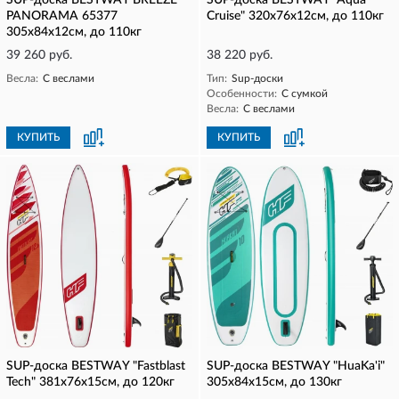
SUP-доска BESTWAY BREEZE
SUP-доска BESTWAY "Aqua
PANORAMA 65377
Cruise" 320x76x12см, до 110кг
305x84x12см, до 110кг
39 260 руб.
38 220 руб.
Весла:
С веслами
Тип:
Sup-доски
Особенности:
С сумкой
Весла:
С веслами
КУПИТЬ
КУПИТЬ
SUP-доска BESTWAY "Fastblast
SUP-доска BESTWAY "HuaKa'i"
Tech" 381x76x15см, до 120кг
305x84x15см, до 130кг