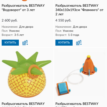
Разбрызгиватель BESTWAY
Разбрызгиватель BESTWAY
"Водоворот" от 3 лет
340х110х193см "Фламинго" от
2 лет
2 600 руб.
4 550 руб.
Назначение:
Для двора
Назначение:
Для двора
Пол:
Унисекс
Пол:
Унисекс
Возраст:
3-5 лет
Возраст:
1-3 года
КУПИТЬ
КУПИТЬ
Разбрызгиватель BESTWAY
Разбрызгиватель BESTWAY