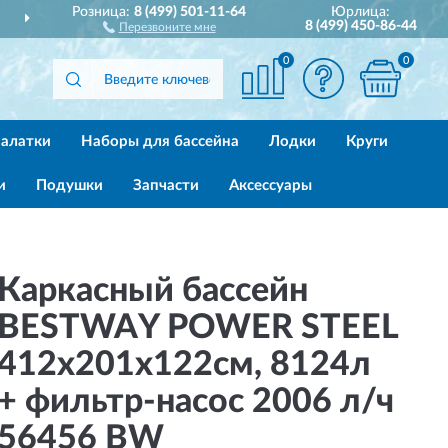
Розница:
8 (499) 501-11-64
Юрлица:
ДОСТАВИМ
ПО ВСЕЙ РОССИИ
8 (499) 450-86-44
Перезвоните мне
0
0
алатки
Наборы для бассейна
Лодки
Круги
и
Подушки
Запчасти
Аксессуары
Каркасный бассейн
BESTWAY POWER STEEL
412х201х122см, 8124л
+ фильтр-насос 2006 л/ч
56456 BW