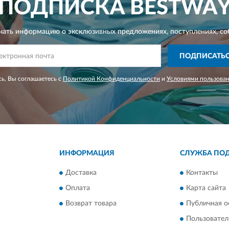
ПОДПИСКА
BESTWA
чать информацию о эксклюзивных предложениях,
поступлениях, со
ПОДПИСАТЬ
ь, Вы соглашаетесь с
Политикой Конфиденциальности
и
Условиями пользова
ИНФОРМАЦИЯ
СЛУЖБА ПО
Доставка
Контакты
Оплата
Карта сайта
Возврат товара
Публичная о
Пользовател