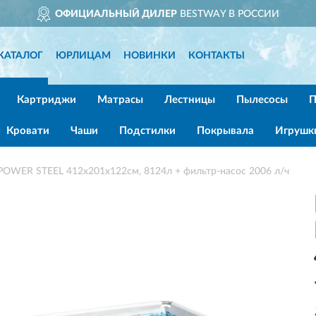
ОФИЦИАЛЬНЫЙ ДИЛЕР
BESTWAY В РОССИИ
КАТАЛОГ
ЮРЛИЦАМ
НОВИНКИ
КОНТАКТЫ
Картриджи
Матрасы
Лестницы
Пылесосы
П
Кровати
Чаши
Подстилки
Покрывала
Игрушк
OWER STEEL 412х201х122см, 8124л + фильтр-насос 2006 л/ч