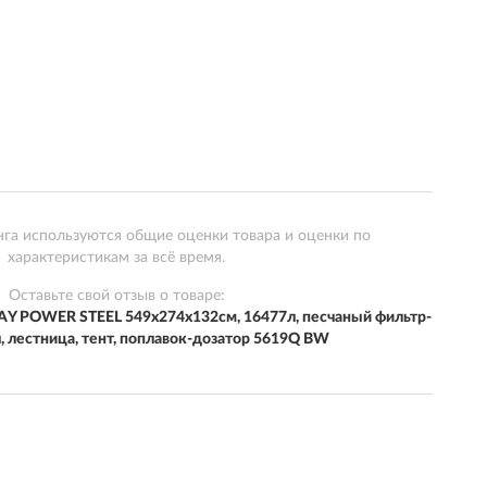
нга используются общие оценки товара и оценки по
характеристикам за всё время.
Оставьте свой отзыв о товаре:
Y POWER STEEL 549х274х132см, 16477л, песчаный фильтр-
ч, лестница, тент, поплавок-дозатор 5619Q BW