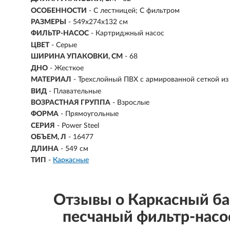
ОСОБЕННОСТИ
- С лестницей; С фильтром
РАЗМЕРЫ
- 549х274х132 см
ФИЛЬТР-НАСОС
- Картриджный насос
ЦВЕТ
- Серые
ШИРИНА УПАКОВКИ, СМ
- 68
ДНО
- Жесткое
МАТЕРИАЛ
- Трехслойный ПВХ с армированной сеткой из
ВИД
- Плавательные
ВОЗРАСТНАЯ ГРУППА
- Взрослые
ФОРМА
- Прямоугольные
СЕРИЯ
- Power Steel
ОБЪЕМ, Л
-
16477
ДЛИНА
- 549 см
ТИП
-
Каркасные
Отзывы о Каркасный б
песчаный фильтр-насос