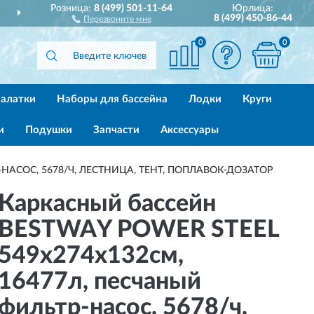
Розница:
8 (499) 501-11-64
Юрлица:
ДОСТАВИМ
ПО ВСЕЙ РОССИИ
8 (499) 450-86-44
Перезвоните мне
0
0
алатки
Наборы для бассейна
Лодки
Круги
и
Подушки
Запчасти
Аксессуары
НАСОС, 5678/Ч, ЛЕСТНИЦА, ТЕНТ, ПОПЛАВОК-ДОЗАТОР
Отзы
Каркасный бассейн
BESTWAY POWER STEEL
549х274х132см,
16477л, песчаный
фильтр-насос, 5678/ч,