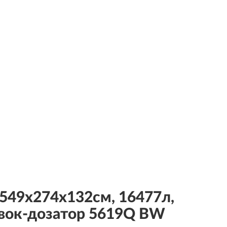
49х274х132см, 16477л,
лавок-дозатор 5619Q BW