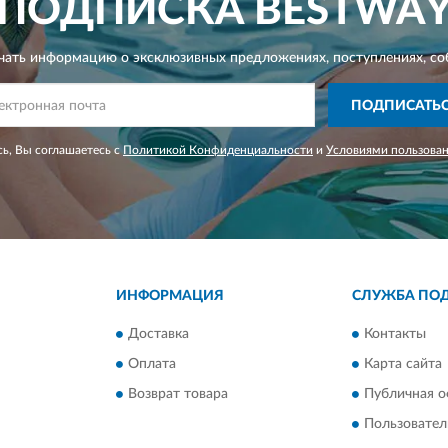
ПОДПИСКА
BESTWA
чать информацию о эксклюзивных предложениях,
поступлениях, со
ПОДПИСАТЬ
ь, Вы соглашаетесь с
Политикой Конфиденциальности
и
Условиями пользова
ИНФОРМАЦИЯ
СЛУЖБА ПО
Доставка
Контакты
Оплата
Карта сайта
Возврат товара
Публичная о
Пользовател