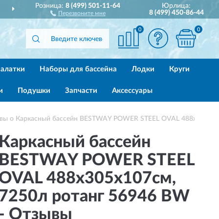
Розница:
8 (499) 501-11-64
Юрлица:
ДОСТАВИМ
ПО ВСЕЙ РОССИИ
8 (499) 450-86-44
Перезвоните мне
0
0
алатки
Наборы для бассейна
Лодки
Круги
и
Подушки
Запчасти
Аксессуары
вы о Каркасный бассейн BESTWAY POWER STEEL OVAL 488х305х107
Каркасный бассейн
BESTWAY POWER STEEL
OVAL 488х305х107см,
7250л ротанг 56946 BW
- Отзывы