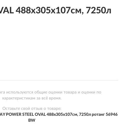
AL 488х305х107см, 7250л
нга используются общие оценки товара и оценки по
характеристикам за всё время.
Оставьте свой отзыв о товаре:
AY POWER STEEL OVAL 488х305х107см, 7250л ротанг 56946
BW