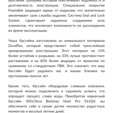
круглыми трубками, который обеспечивает надежность и
долговечность конструкции. Специальное покрытие
Framelink защищает каркас от коррозии, что значительно
увеличивает срок службы изделия. Система Seal and Lock
System гарантирует надежное соединение всех
элементов, что исключает возможность их расхождения
во время эксплуатации.
Чаша бассейна изготовлена из уникального материала
DuraPlus, который представляет собой трехслойную
армированную конструкцию. Этот материал на 15%
более устойчив к разрывам, на 33% лучше противостоит
растяжению и на 83% более защищен от проколов по
сравнению со стандартным ПВХ. Это означает, что ваш
бассейн будет радовать вас и ваших близких на
протяжении многих лет.
Кроме того, бассейн оборудован сливным клапаном,
который можно подключить к садовому шлангу, что
упрощает процесс слива воды. Приобретая каркасный
бассейн 305х76см Bestway Steel Pro 561QV, вы
обеспечите себе и своим детям множество радостных
моментов и веселых летних дней.