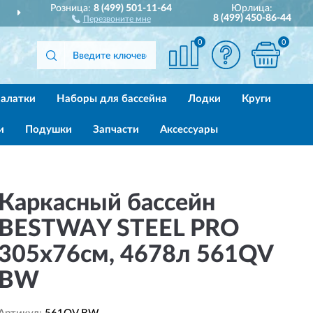
Розница:
8 (499) 501-11-64
Юрлица:
ИИ
ПОЛНЫЙ
АССОРТИМ
8 (499) 450-86-44
Перезвоните мне
0
0
алатки
Наборы для бассейна
Лодки
Круги
и
Подушки
Запчасти
Аксессуары
Каркасный бассейн
BESTWAY STEEL PRO
305х76см, 4678л 561QV
BW