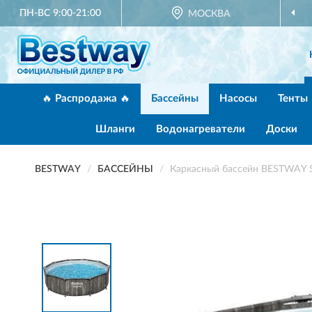
ПН-ВС 9:00-21:00
ОФИЦИАЛЬНЫЙ ДИЛЕР
МОСКВА
BESTWAY В РОССИИ
🔥 Распродажа 🔥
Бассейны
Насосы
Тенты
Шланги
Водонагреватели
Доски
BESTWAY
БАССЕЙНЫ
Каркасный бассейн BESTWAY 