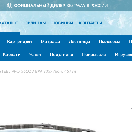
ДОСТАВИМ
ПО ВСЕЙ РОСС
КАТАЛОГ
ЮРЛИЦАМ
НОВИНКИ
КОНТАКТЫ
Картриджи
Матрасы
Лестницы
Пылесосы
П
Кровати
Чаши
Подстилки
Покрывала
Игрушк
STEEL PRO 561QV BW 305х76см, 4678л