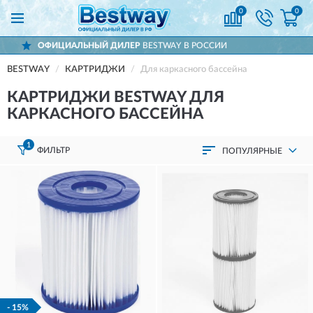
0
0
НЫЙ ДИЛЕР
BESTWAY В РОССИИ
ДОСТА
BESTWAY
КАРТРИДЖИ
Для каркасного бассейна
КАРТРИДЖИ BESTWAY ДЛЯ
КАРКАСНОГО БАССЕЙНА
1
ФИЛЬТР
ПОПУЛЯРНЫЕ
- 15%