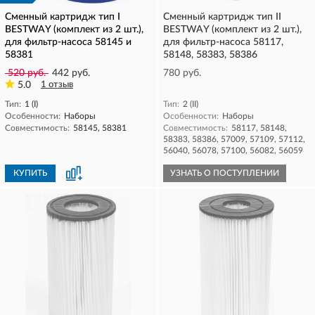
Сменный картридж тип I
Сменный картридж тип II
BESTWAY (комплект из 2 шт.),
BESTWAY (комплект из 2 шт.),
для фильтр-насоса 58145 и
для фильтр-насоса 58117,
58381
58148, 58383, 58386
520 руб.
442 руб.
780 руб.
5.0
1 отзыв
Тип:
1 (I)
Тип:
2 (II)
Особенности:
Наборы
Особенности:
Наборы
Совместимость:
58145, 58381
Совместимость:
58117, 58148,
58383, 58386, 57009, 57109, 57112,
56040, 56078, 57100, 56082, 56059
КУПИТЬ
УЗНАТЬ О ПОСТУПЛЕНИИ