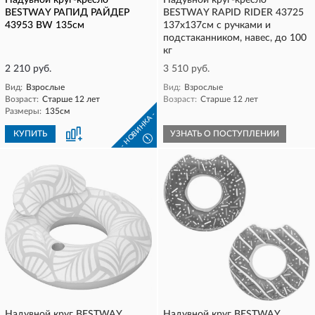
Надувной круг-кресло
Надувной круг-кресло
BESTWAY РАПИД РАЙДЕР
BESTWAY RAPID RIDER 43725
43953 BW 135см
137x137см с ручками и
подстаканником, навес, до 100
кг
2 210 руб.
3 510 руб.
Вид:
Взрослые
Вид:
Взрослые
Возраст:
Старше 12 лет
Возраст:
Старше 12 лет
Размеры:
135см
- НОВИНКА -
КУПИТЬ
УЗНАТЬ О ПОСТУПЛЕНИИ
!
Надувной круг BESTWAY
Надувной круг BESTWAY