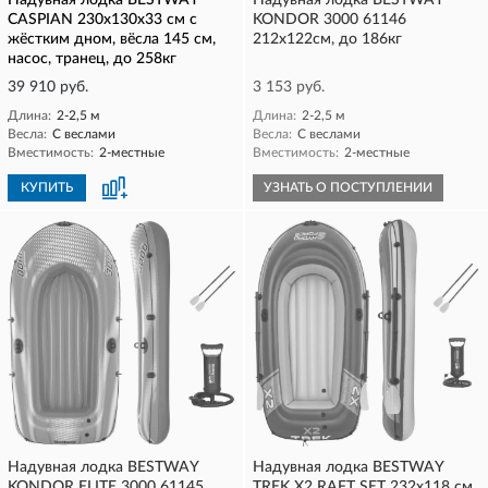
Надувная лодка BESTWAY
Надувная лодка BESTWAY
CASPIAN 230х130х33 см с
KONDOR 3000 61146
жёстким дном, вёсла 145 см,
212х122см, до 186кг
насос, транец, до 258кг
39 910 руб.
3 153 руб.
Длина:
2-2,5 м
Длина:
2-2,5 м
Весла:
С веслами
Весла:
С веслами
Вместимость:
2-местные
Вместимость:
2-местные
КУПИТЬ
УЗНАТЬ О ПОСТУПЛЕНИИ
Надувная лодка BESTWAY
Надувная лодка BESTWAY
KONDOR ELITE 3000 61145
TREK X2 RAFT SET 232х118 см