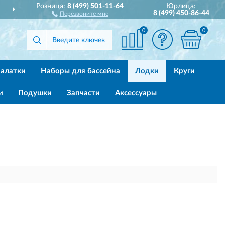
Розница:
8 (499) 501-11-64
Юрлица:
ДОСТАВИМ
ПО ВСЕЙ РОССИИ
8 (499) 450-86-44
Перезвоните мне
0
0
алатки
Наборы для бассейна
Лодки
Круги
и
Подушки
Запчасти
Аксессуары