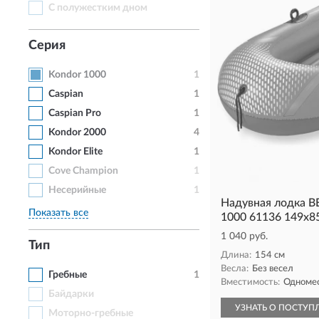
С полужестким дном
Серия
Kondor 1000
1
Caspian
1
Caspian Pro
1
Kondor 2000
4
Kondor Elite
1
Cove Champion
1
Несерийные
1
Надувная лодка
Показать все
1000 61136 149х85
1 040 руб.
Тип
Длина:
154 см
Весла:
Без весел
Гребные
1
Вместимость:
Одноме
Байдарки
УЗНАТЬ О ПОСТУП
Моторно-гребные