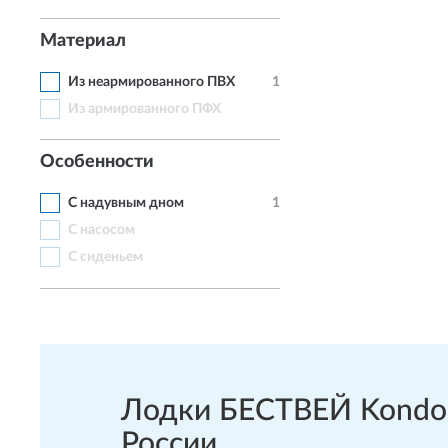
Материал
Из неармированного ПВХ
1
Из армированного ПФХ
Особенности
С надувным дном
1
С насосом
С сиденьем
Лодки БЕСТВЕЙ Kondor 
России.