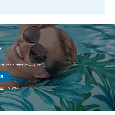
Y
бытиях и многом другом
СЯ
ния
BESTWAY