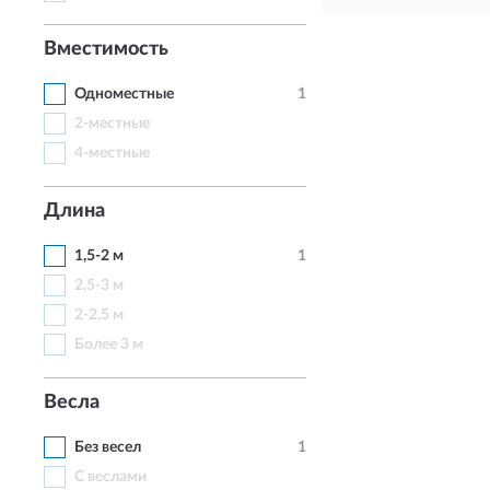
Вместимость
Одноместные
1
2-местные
4-местные
Длина
1,5-2 м
1
2,5-3 м
2-2,5 м
Более 3 м
Весла
Без весел
1
С веслами