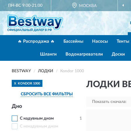
ПН-ВС 9:00-21:00
МОСКВА
🔥 Распродажа 🔥
Бассейны
Насосы
Тенты
Шланги
Водонагреватели
Доски
BESTWAY
ЛОДКИ
Kondor 1000
ЛОДКИ B
X
KONDOR 1000
СБРОСИТЬ ВСЕ ФИЛЬТРЫ
Показать сначала:
Дно
С надувным дном
1
С ненадувным дном