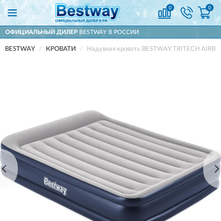
0
0
ЕР
BESTWAY В РОССИИ
ДОСТАВИМ
ПО В
BESTWAY
КРОВАТИ
Надувная кровать BESTWAY TRITECH AIRBED 