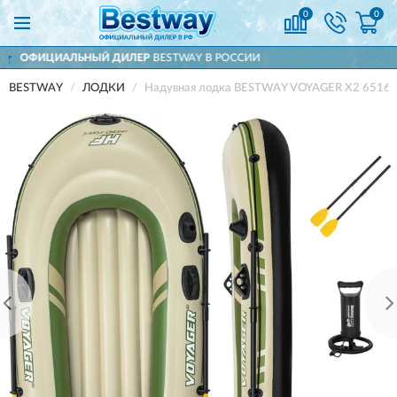
0
0
ЛЕР
BESTWAY В РОССИИ
ДОСТАВИМ
ПО 
BESTWAY
ЛОДКИ
Надувная лодка BESTWAY VOYAGER X2 65163 