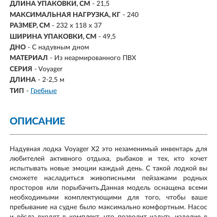
ДЛИНА УПАКОВКИ, СМ
- 21,5
МАКСИМАЛЬНАЯ НАГРУЗКА, КГ
- 240
РАЗМЕР, СМ
- 232 х 118 х 37
ШИРИНА УПАКОВКИ, СМ
- 49,5
ДНО
- С надувным дном
МАТЕРИАЛ
- Из неармированного ПВХ
СЕРИЯ
- Voyager
ДЛИНА
-
2-2,5 м
ТИП
-
Гребные
ОПИСАНИЕ
Надувная лодка Voyager X2 это незаменимый инвентарь для
любителей активного отдыха, рыбаков и тех, кто хочет
испытывать новые эмоции каждый день. С такой лодкой вы
сможете насладиться живописными пейзажами родных
просторов или порыбачить.Данная модель оснащена всеми
необходимыми комплектующими для того, чтобы ваше
пребывание на судне было максимально комфортным. Насос
и вёсла входят в комплект, что позволит надуть изделие в