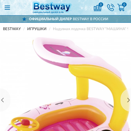
0
0
ОФИЦИАЛЬНЫЙ ДИЛЕР
BESTWAY В РОССИИ
BESTWAY
ИГРУШКИ
Надувная лодочка BESTWAY "МАШИНА" 98х66