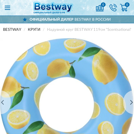
0
0
ОФИЦИАЛЬНЫЙ ДИЛЕР
BESTWAY В РОССИИ
BESTWAY
КРУГИ
Надувной круг BESTWAY 119см "Scentsational" с