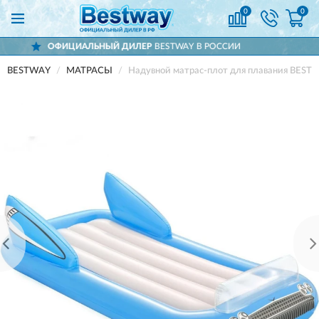
0
0
ЛЬНЫЙ ДИЛЕР
BESTWAY В РОССИИ
ДОС
BESTWAY
МАТРАСЫ
Надувной матрас-плот для плавания BEST