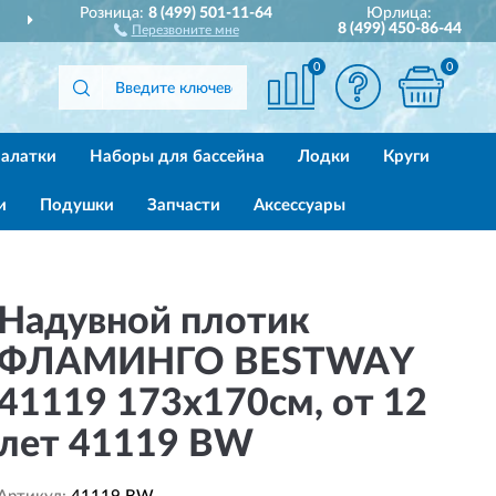
Розница:
8 (499) 501-11-64
Юрлица:
ДОСТАВИМ
ПО ВСЕЙ РОССИИ
8 (499) 450-86-44
Перезвоните мне
0
0
алатки
Наборы для бассейна
Лодки
Круги
и
Подушки
Запчасти
Аксессуары
Надувной плотик
ФЛАМИНГО BESTWAY
41119 173х170см, от 12
лет 41119 BW