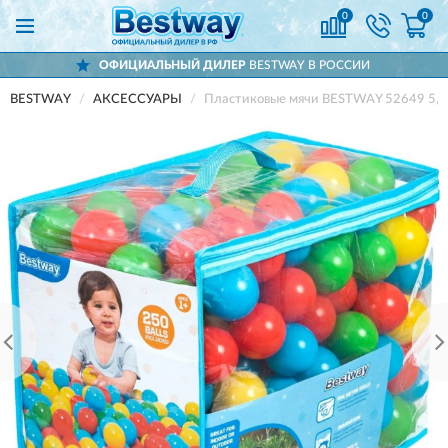
0
0
ОФИЦИАЛЬНЫЙ ДИЛЕР
BESTWAY В РОССИИ
BESTWAY
АКСЕССУАРЫ
Пластиковые мячи BESTWAY 52649 5,8 см