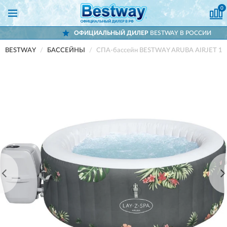
0
ОФИЦИАЛЬНЫЙ ДИЛЕР
BESTWAY В РОССИИ
BESTWAY
БАССЕЙНЫ
СПА-бассейн BESTWAY ARUBA AIRJET 124