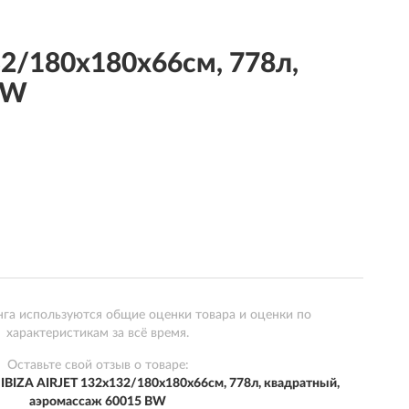
2/180х180х66см, 778л,
BW
нга используются общие оценки товара и оценки по
характеристикам за всё время.
Оставьте свой отзыв о товаре:
BIZA AIRJET 132х132/180х180х66см, 778л, квадратный,
аэромассаж 60015 BW