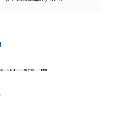
ул. Большие Каменщики, д. 6, стр. 1)
Я
атель с панелью управления
и