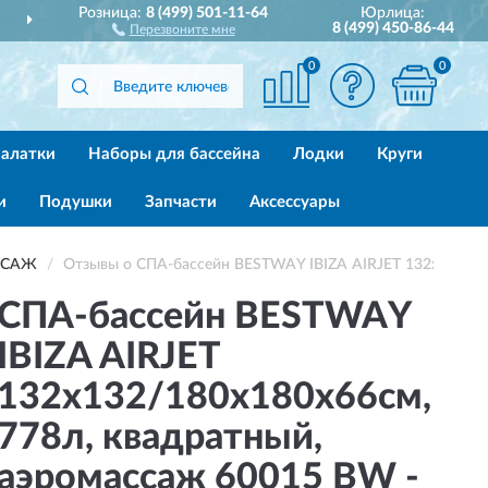
Розница:
8 (499) 501-11-64
Юрлица:
ДОСТАВИМ
ПО ВСЕЙ РОССИИ
8 (499) 450-86-44
Перезвоните мне
0
0
алатки
Наборы для бассейна
Лодки
Круги
и
Подушки
Запчасти
Аксессуары
АССАЖ
Отзывы о СПА-бассейн BESTWAY IBIZA AIRJET 132х132/18
СПА-бассейн BESTWAY
IBIZA AIRJET
132х132/180х180х66см,
778л, квадратный,
аэромассаж 60015 BW -