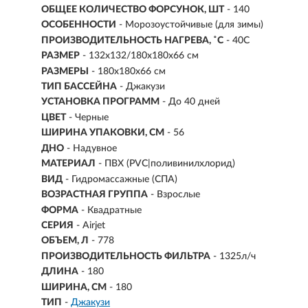
ОБЩЕЕ КОЛИЧЕСТВО ФОРСУНОК, ШТ
- 140
ОСОБЕННОСТИ
- Морозоустойчивые (для зимы)
ПРОИЗВОДИТЕЛЬНОСТЬ НАГРЕВА, ˚С
- 40С
РАЗМЕР
- 132х132/180х180х66 см
РАЗМЕРЫ
- 180х180х66 см
ТИП БАССЕЙНА
- Джакузи
УСТАНОВКА ПРОГРАММ
- До 40 дней
ЦВЕТ
- Черные
ШИРИНА УПАКОВКИ, СМ
- 56
ДНО
- Надувное
МАТЕРИАЛ
- ПВХ (PVC|поливинилхлорид)
ВИД
- Гидромассажные (СПА)
ВОЗРАСТНАЯ ГРУППА
- Взрослые
ФОРМА
- Квадратные
СЕРИЯ
- Airjet
ОБЪЕМ, Л
-
778
ПРОИЗВОДИТЕЛЬНОСТЬ ФИЛЬТРА
- 1325л/ч
ДЛИНА
- 180
ШИРИНА, СМ
- 180
ТИП
-
Джакузи