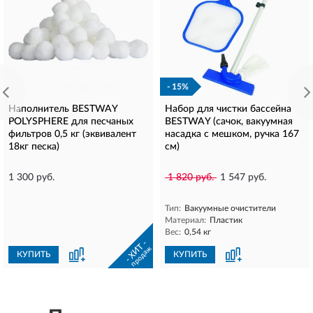
- 15%
Наполнитель BESTWAY
Набор для чистки бассейна
POLYSPHERE для песчаных
BESTWAY (сачок, вакуумная
фильтров 0,5 кг (эквивалент
насадка с мешком, ручка 167
18кг песка)
см)
1 300 руб.
1 820 руб.
1 547 руб.
Тип:
Вакуумные очистители
Материал:
Пластик
Вес:
0,54 кг
- ХИТ -
продаж
КУПИТЬ
КУПИТЬ