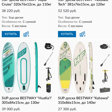
SUP-доска BESTWAY "Aqua
SUP-доска BESTWAY "Fastblast
Cruise" 320x76x12см, до 110кг
Tech" 381x76x15см, до 120кг
38 220 руб.
52 520 руб.
Тип:
Sup-доски
Тип:
Sup-доски
Особенности:
С сумкой
Особенности:
С сумкой
Весла:
С веслами
Весла:
С веслами
КУПИТЬ
КУПИТЬ
SUP-доска BESTWAY "HuaKa'i"
SUP-доска BESTWAY "Kahawai"
305x84x15см, до 130кг
310x86x15см, до 140кг
39 000 руб.
27 300 руб.